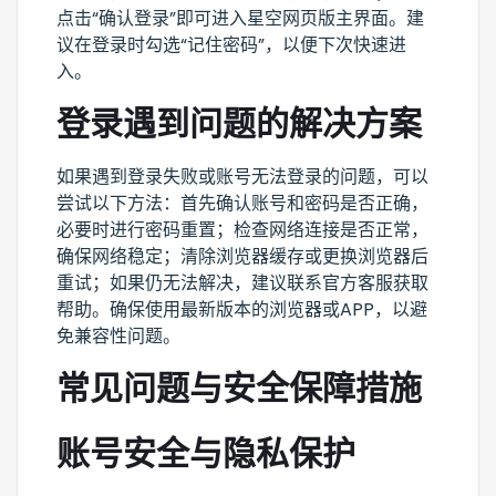
点击“确认登录”即可进入星空网页版主界面。建
议在登录时勾选“记住密码”，以便下次快速进
入。
登录遇到问题的解决方案
如果遇到登录失败或账号无法登录的问题，可以
尝试以下方法：首先确认账号和密码是否正确，
必要时进行密码重置；检查网络连接是否正常，
确保网络稳定；清除浏览器缓存或更换浏览器后
重试；如果仍无法解决，建议联系官方客服获取
帮助。确保使用最新版本的浏览器或APP，以避
免兼容性问题。
常见问题与安全保障措施
账号安全与隐私保护