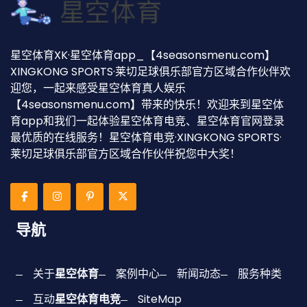
星空体育XK·星空体育app_【4seasonsmenu.com】
XINGKONG SPORTS·莱切足球俱乐部官方区域合作伙伴欢
迎您，一起来感受星空体育真人娱乐
【4seasonsmenu.com】带来的快乐！欢迎来到星空体
育app和我们一起体验星空体育电竞、星空体育官网登录
最优质的在线服务！星空体育电竞·XINGKONG SPORTS·
莱切足球俱乐部官方区域合作伙伴祝您中大奖！
导航
关于
星空体育
案例中心
新闻动态
服务种类
互动
星空体育电竞
SiteMap