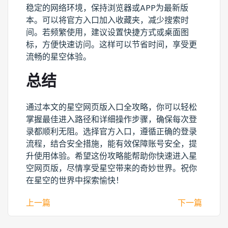
稳定的网络环境，保持浏览器或APP为最新版
本。可以将官方入口加入收藏夹，减少搜索时
间。若频繁使用，建议设置快捷方式或桌面图
标，方便快速访问。这样可以节省时间，享受更
流畅的星空体验。
总结
通过本文的星空网页版入口全攻略，你可以轻松
掌握最佳进入路径和详细操作步骤，确保每次登
录都顺利无阻。选择官方入口，遵循正确的登录
流程，结合安全措施，能有效保障账号安全，提
升使用体验。希望这份攻略能帮助你快速进入星
空网页版，尽情享受星空带来的奇妙世界。祝你
在星空的世界中探索愉快！
上一篇
下一篇