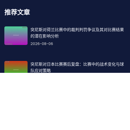
推荐文章
突尼斯对荷兰比赛中的裁判判罚争议及其对比赛结果
的潜在影响分析
2026-08-06
突尼斯对日本比赛赛后复盘：比赛中的战术变化与球
队应对策略
2026-08-06
找到我们
地址:
佛山市顺德区大良街道办事处德和社区居民委员会新城区
观绿路4号恒实置业广场1号楼21楼