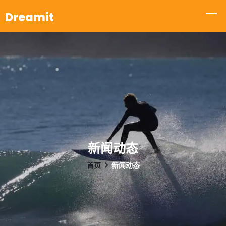
新闻动态
首页
新闻动态